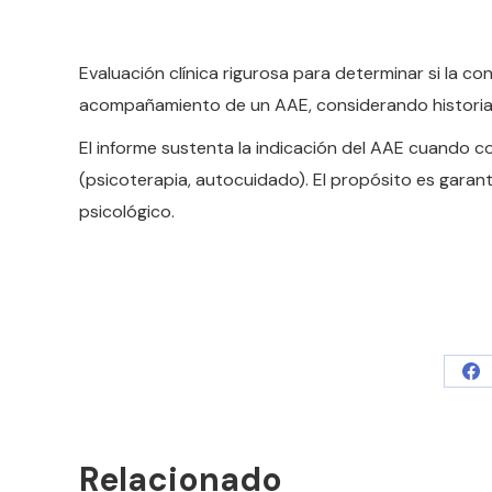
Evaluación clínica rigurosa para determinar si la co
acompañamiento de un AAE, considerando historia clí
El informe sustenta la indicación del AAE cuand
(psicoterapia, autocuidado). El propósito es garan
psicológico.
Sh
on
Fa
Relacionado