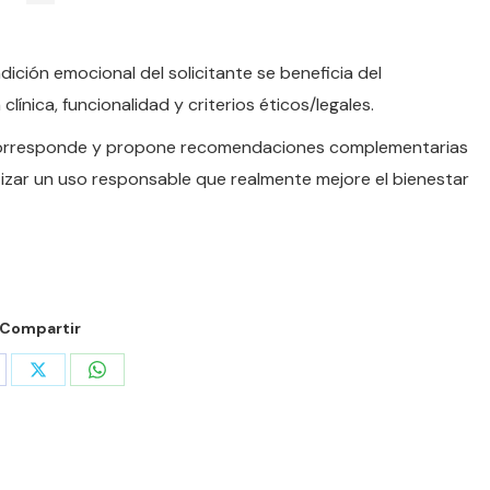
ndición emocional del solicitante se beneficia del
nica, funcionalidad y criterios éticos/legales.
o corresponde y propone recomendaciones complementarias
tizar un uso responsable que realmente mejore el bienestar
Compartir
are
Share
Share
on
on
cebook
X
WhatsApp